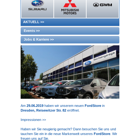
AKTUELL
>>
Events >>
Jobs & Karriere >>
Am
29.06.2019
haben wir unserem neuen
FordStore
in
Dresden, Reisewitzer Str. 82
eröffnet.
Impressionen >>
Haben wir Sie neugierig gemacht? Dann besuchen Sie uns und
tauchen Sie ein in die neue Markenwelt unseres
FordStore
. Wir
freuen uns auf Sie.