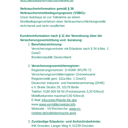
geschaeftsleitung@sachsengarage.de
Verbraucherinformation gemäß § 36
Verbraucherstreitbeilegungsgesetz (VSBG):
Unser Autohaus ist zur Teilnahme an einem
Streitbeilegungsverfahren einer Verbraucherschlichtungsstelle
nicht bereit und nicht verpflichtet
Kundeninformation nach § 11 der Verordnung über die
Versicherungsvermittlung und -beratung:
Berufsbezeichnung:
Versicherungsvertreter mit Erlaubnis nach § 34 d Abs. 1
GewO
Bundesrepublik Deutschland
Versicherungsvermittlerregister:
Registrierungsnummer: D-K56R-3PLPR-72
Versicherungsvermittlerregister (Gemeinsame
Registerstelle gem. §11a Abs. 1 GewO)
Deutscher Industrie- und Handelskammertag (DHIK)
e.V. Breite Straße 29, 10178 Berlin
Telefon: 0180 600 58 50 (Festnetzpreis 0,20 €/Anruf;
Mobilfunkpreise maximal 0,60 €/Anruf)
E-Mail:
infocenter@berlin.ihk.dee
www:
www.vermittlerregister.info
Webseite - VV-Recherche:
www.vv-
register.de/selektion/suche.aspx
Zuständige Erlaubnis- und Aufsichtsbehörde:
IHK Dresden, Langer Weg 4, 01239 Dresden