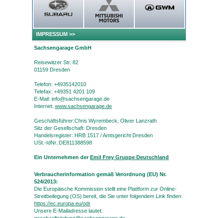
IMPRESSUM
>>
Sachsengarage GmbH
Reisewitzer Str. 82
01159 Dresden
Telefon: +4935142010
Telefax: +49351 4201 109
E-Mail: info@sachsengarage.de
Internet:
www.sachsengarage.de
Geschäftsführer:Chris Wyrembeck, Oliver Lanzrath
Sitz der Gesellschaft: Dresden
Handelsregister: HRB 1517 / Amtsgericht Dresden
USt.-IdNr.:DE811388598
Ein Unternehmen der
Emil Frey Gruppe Deutschland
Verbraucherinformation gemäß Verordnung (EU) Nr.
524/2013:
Die Europäische Kommission stellt eine Plattform zur Online-
Streitbeilegung (OS) bereit, die Sie unter folgendem Link finden:
https://ec.europa.eu/odr
Unsere E-Mailadresse lautet: