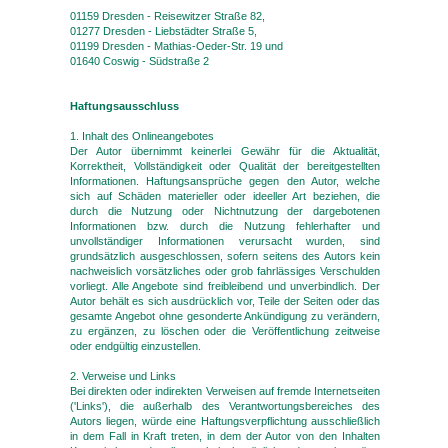
01159 Dresden - Reisewitzer Straße 82,
01277 Dresden - Liebstädter Straße 5,
01199 Dresden - Mathias-Oeder-Str. 19 und
01640 Coswig - Südstraße 2
Haftungsausschluss
1. Inhalt des Onlineangebotes
Der Autor übernimmt keinerlei Gewähr für die Aktualität,
Korrektheit, Vollständigkeit oder Qualität der bereitgestellten
Informationen. Haftungsansprüche gegen den Autor, welche
sich auf Schäden materieller oder ideeller Art beziehen, die
durch die Nutzung oder Nichtnutzung der dargebotenen
Informationen bzw. durch die Nutzung fehlerhafter und
unvollständiger Informationen verursacht wurden, sind
grundsätzlich ausgeschlossen, sofern seitens des Autors kein
nachweislich vorsätzliches oder grob fahrlässiges Verschulden
vorliegt. Alle Angebote sind freibleibend und unverbindlich. Der
Autor behält es sich ausdrücklich vor, Teile der Seiten oder das
gesamte Angebot ohne gesonderte Ankündigung zu verändern,
zu ergänzen, zu löschen oder die Veröffentlichung zeitweise
oder endgültig einzustellen.
2. Verweise und Links
Bei direkten oder indirekten Verweisen auf fremde Internetseiten
('Links'), die außerhalb des Verantwortungsbereiches des
Autors liegen, würde eine Haftungsverpflichtung ausschließlich
in dem Fall in Kraft treten, in dem der Autor von den Inhalten