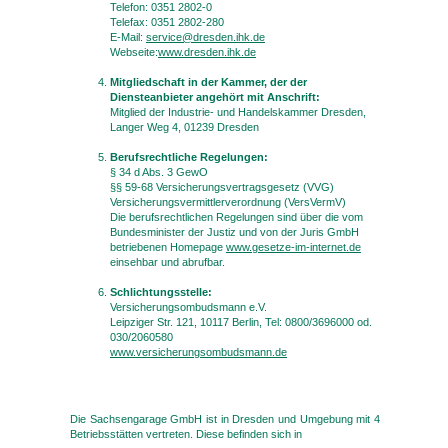
Telefon: 0351 2802-0
Telefax: 0351 2802-280
E-Mail:
service@dresden.ihk.de
Webseite:
www.dresden.ihk.de
Mitgliedschaft in der Kammer, der der
Diensteanbieter angehört mit Anschrift:
Mitglied der Industrie- und Handelskammer Dresden,
Langer Weg 4, 01239 Dresden
Berufsrechtliche Regelungen:
§ 34 d Abs. 3 GewO
§§ 59-68 Versicherungsvertragsgesetz (VVG)
Versicherungsvermittlerverordnung (VersVermV)
Die berufsrechtlichen Regelungen sind über die vom
Bundesminister der Justiz und von der Juris GmbH
betriebenen Homepage
www.gesetze-im-internet.de
einsehbar und abrufbar.
Schlichtungsstelle:
Versicherungsombudsmann e.V.
Leipziger Str. 121, 10117 Berlin, Tel: 0800/3696000 od.
030/2060580
www.versicherungsombudsmann.de
Die Sachsengarage GmbH ist in Dresden und Umgebung mit 4
Betriebsstätten vertreten. Diese befinden sich in