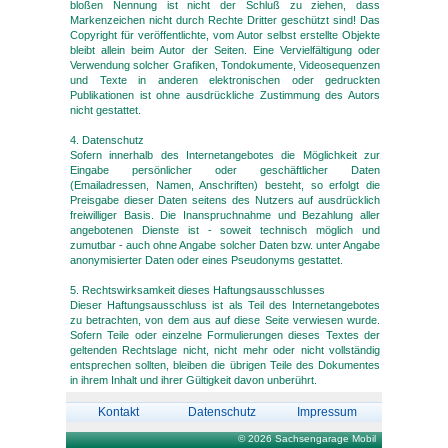
bloßen Nennung ist nicht der Schluß zu ziehen, dass
Markenzeichen nicht durch Rechte Dritter geschützt sind! Das
Copyright für veröffentlichte, vom Autor selbst erstellte Objekte
bleibt allein beim Autor der Seiten. Eine Vervielfältigung oder
Verwendung solcher Grafiken, Tondokumente, Videosequenzen
und Texte in anderen elektronischen oder gedruckten
Publikationen ist ohne ausdrückliche Zustimmung des Autors
nicht gestattet.
4. Datenschutz
Sofern innerhalb des Internetangebotes die Möglichkeit zur
Eingabe persönlicher oder geschäftlicher Daten
(Emailadressen, Namen, Anschriften) besteht, so erfolgt die
Preisgabe dieser Daten seitens des Nutzers auf ausdrücklich
freiwilliger Basis. Die Inanspruchnahme und Bezahlung aller
angebotenen Dienste ist - soweit technisch möglich und
zumutbar - auch ohne Angabe solcher Daten bzw. unter Angabe
anonymisierter Daten oder eines Pseudonyms gestattet.
5. Rechtswirksamkeit dieses Haftungsausschlusses
Dieser Haftungsausschluss ist als Teil des Internetangebotes
zu betrachten, von dem aus auf diese Seite verwiesen wurde.
Sofern Teile oder einzelne Formulierungen dieses Textes der
geltenden Rechtslage nicht, nicht mehr oder nicht vollständig
entsprechen sollten, bleiben die übrigen Teile des Dokumentes
in ihrem Inhalt und ihrer Gültigkeit davon unberührt.
Kontakt
Datenschutz
Impressum
© 2026 Sachsengarage Mobil