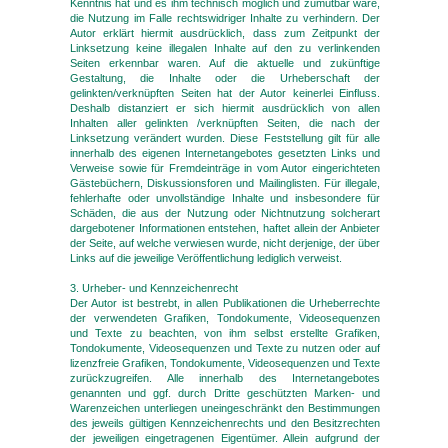
Kenntnis hat und es ihm technisch möglich und zumutbar wäre,
die Nutzung im Falle rechtswidriger Inhalte zu verhindern. Der
Autor erklärt hiermit ausdrücklich, dass zum Zeitpunkt der
Linksetzung keine illegalen Inhalte auf den zu verlinkenden
Seiten erkennbar waren. Auf die aktuelle und zukünftige
Gestaltung, die Inhalte oder die Urheberschaft der
gelinkten/verknüpften Seiten hat der Autor keinerlei Einfluss.
Deshalb distanziert er sich hiermit ausdrücklich von allen
Inhalten aller gelinkten /verknüpften Seiten, die nach der
Linksetzung verändert wurden. Diese Feststellung gilt für alle
innerhalb des eigenen Internetangebotes gesetzten Links und
Verweise sowie für Fremdeinträge in vom Autor eingerichteten
Gästebüchern, Diskussionsforen und Mailinglisten. Für illegale,
fehlerhafte oder unvollständige Inhalte und insbesondere für
Schäden, die aus der Nutzung oder Nichtnutzung solcherart
dargebotener Informationen entstehen, haftet allein der Anbieter
der Seite, auf welche verwiesen wurde, nicht derjenige, der über
Links auf die jeweilige Veröffentlichung lediglich verweist.
3. Urheber- und Kennzeichenrecht
Der Autor ist bestrebt, in allen Publikationen die Urheberrechte
der verwendeten Grafiken, Tondokumente, Videosequenzen
und Texte zu beachten, von ihm selbst erstellte Grafiken,
Tondokumente, Videosequenzen und Texte zu nutzen oder auf
lizenzfreie Grafiken, Tondokumente, Videosequenzen und Texte
zurückzugreifen. Alle innerhalb des Internetangebotes
genannten und ggf. durch Dritte geschützten Marken- und
Warenzeichen unterliegen uneingeschränkt den Bestimmungen
des jeweils gültigen Kennzeichenrechts und den Besitzrechten
der jeweiligen eingetragenen Eigentümer. Allein aufgrund der