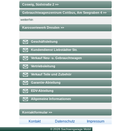
Coswig, Südstraße 2 >>
Gebrauchtwagenzentrum Cottbus, Am Seegraben 4 >>
weiterhin
Karosseriewerk Dresden >>
Geschäftsleitung
Kundendienst Liebstädter Str.
Verkauf Neu- u. Gebrauchtwagen
Vertriebsleitung
Verkauf Teile und Zubehör
Garantie-Abteilung
EDV-Abteilung
Allgemeine Informationen
Kontaktformular >>
Kontakt
Datenschutz
Impressum
© 2026 Sachsengarage Mobil