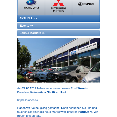
AKTUELL
>>
Events >>
Jobs & Karriere >>
Am
29.06.2019
haben wir unserem neuen
FordStore
in
Dresden, Reisewitzer Str. 82
eröffnet.
Impressionen >>
Haben wir Sie neugierig gemacht? Dann besuchen Sie uns und
tauchen Sie ein in die neue Markenwelt unseres
FordStore
. Wir
freuen uns auf Sie.