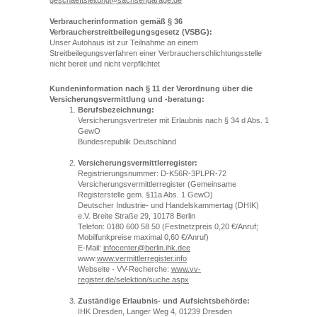
geschaeftsleitung@sachsengarage.de
Verbraucherinformation gemäß § 36
Verbraucherstreitbeilegungsgesetz (VSBG):
Unser Autohaus ist zur Teilnahme an einem
Streitbeilegungsverfahren einer Verbraucherschlichtungsstelle
nicht bereit und nicht verpflichtet
Kundeninformation nach § 11 der Verordnung über die
Versicherungsvermittlung und -beratung:
Berufsbezeichnung:
Versicherungsvertreter mit Erlaubnis nach § 34 d Abs. 1
GewO
Bundesrepublik Deutschland
Versicherungsvermittlerregister:
Registrierungsnummer: D-K56R-3PLPR-72
Versicherungsvermittlerregister (Gemeinsame
Registerstelle gem. §11a Abs. 1 GewO)
Deutscher Industrie- und Handelskammertag (DHIK)
e.V. Breite Straße 29, 10178 Berlin
Telefon: 0180 600 58 50 (Festnetzpreis 0,20 €/Anruf;
Mobilfunkpreise maximal 0,60 €/Anruf)
E-Mail:
infocenter@berlin.ihk.dee
www:
www.vermittlerregister.info
Webseite - VV-Recherche:
www.vv-
register.de/selektion/suche.aspx
Zuständige Erlaubnis- und Aufsichtsbehörde:
IHK Dresden, Langer Weg 4, 01239 Dresden