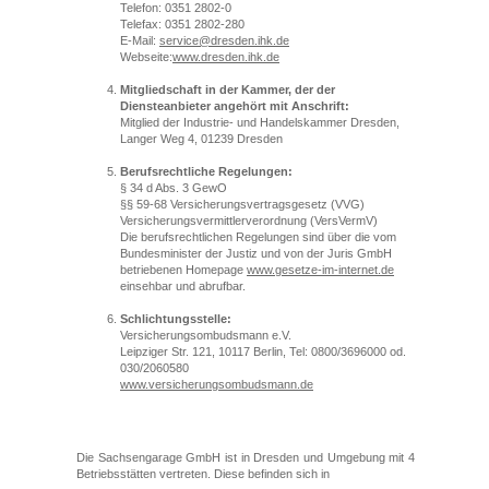
Telefon: 0351 2802-0
Telefax: 0351 2802-280
E-Mail:
service@dresden.ihk.de
Webseite:
www.dresden.ihk.de
Mitgliedschaft in der Kammer, der der
Diensteanbieter angehört mit Anschrift:
Mitglied der Industrie- und Handelskammer Dresden,
Langer Weg 4, 01239 Dresden
Berufsrechtliche Regelungen:
§ 34 d Abs. 3 GewO
§§ 59-68 Versicherungsvertragsgesetz (VVG)
Versicherungsvermittlerverordnung (VersVermV)
Die berufsrechtlichen Regelungen sind über die vom
Bundesminister der Justiz und von der Juris GmbH
betriebenen Homepage
www.gesetze-im-internet.de
einsehbar und abrufbar.
Schlichtungsstelle:
Versicherungsombudsmann e.V.
Leipziger Str. 121, 10117 Berlin, Tel: 0800/3696000 od.
030/2060580
www.versicherungsombudsmann.de
Die Sachsengarage GmbH ist in Dresden und Umgebung mit 4
Betriebsstätten vertreten. Diese befinden sich in