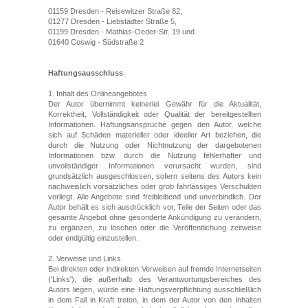
01159 Dresden - Reisewitzer Straße 82,
01277 Dresden - Liebstädter Straße 5,
01199 Dresden - Mathias-Oeder-Str. 19 und
01640 Coswig - Südstraße 2
Haftungsausschluss
1. Inhalt des Onlineangebotes
Der Autor übernimmt keinerlei Gewähr für die Aktualität,
Korrektheit, Vollständigkeit oder Qualität der bereitgestellten
Informationen. Haftungsansprüche gegen den Autor, welche
sich auf Schäden materieller oder ideeller Art beziehen, die
durch die Nutzung oder Nichtnutzung der dargebotenen
Informationen bzw. durch die Nutzung fehlerhafter und
unvollständiger Informationen verursacht wurden, sind
grundsätzlich ausgeschlossen, sofern seitens des Autors kein
nachweislich vorsätzliches oder grob fahrlässiges Verschulden
vorliegt. Alle Angebote sind freibleibend und unverbindlich. Der
Autor behält es sich ausdrücklich vor, Teile der Seiten oder das
gesamte Angebot ohne gesonderte Ankündigung zu verändern,
zu ergänzen, zu löschen oder die Veröffentlichung zeitweise
oder endgültig einzustellen.
2. Verweise und Links
Bei direkten oder indirekten Verweisen auf fremde Internetseiten
('Links'), die außerhalb des Verantwortungsbereiches des
Autors liegen, würde eine Haftungsverpflichtung ausschließlich
in dem Fall in Kraft treten, in dem der Autor von den Inhalten