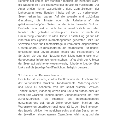
Kenntnis hat und es ihm technisch möglich und zumutbar wäre,
die Nutzung im Falle rechtswidriger Inhalte zu verhindern. Der
Autor erklärt hiermit ausdrücklich, dass zum Zeitpunkt der
Linksetzung keine illegalen Inhalte auf den zu verlinkenden
Seiten erkennbar waren. Auf die aktuelle und zukünftige
Gestaltung, die Inhalte oder die Urheberschaft der
gelinkten/verknüpften Seiten hat der Autor keinerlei Einfluss.
Deshalb distanziert er sich hiermit ausdrücklich von allen
Inhalten aller gelinkten /verknüpften Seiten, die nach der
Linksetzung verändert wurden. Diese Feststellung gilt für alle
innerhalb des eigenen Internetangebotes gesetzten Links und
Verweise sowie für Fremdeinträge in vom Autor eingerichteten
Gästebüchern, Diskussionsforen und Mailinglisten. Für illegale,
fehlerhafte oder unvollständige Inhalte und insbesondere für
Schäden, die aus der Nutzung oder Nichtnutzung solcherart
dargebotener Informationen entstehen, haftet allein der Anbieter
der Seite, auf welche verwiesen wurde, nicht derjenige, der über
Links auf die jeweilige Veröffentlichung lediglich verweist.
3. Urheber- und Kennzeichenrecht
Der Autor ist bestrebt, in allen Publikationen die Urheberrechte
der verwendeten Grafiken, Tondokumente, Videosequenzen
und Texte zu beachten, von ihm selbst erstellte Grafiken,
Tondokumente, Videosequenzen und Texte zu nutzen oder auf
lizenzfreie Grafiken, Tondokumente, Videosequenzen und Texte
zurückzugreifen. Alle innerhalb des Internetangebotes
genannten und ggf. durch Dritte geschützten Marken- und
Warenzeichen unterliegen uneingeschränkt den Bestimmungen
des jeweils gültigen Kennzeichenrechts und den Besitzrechten
der jeweiligen eingetragenen Eigentümer. Allein aufgrund der