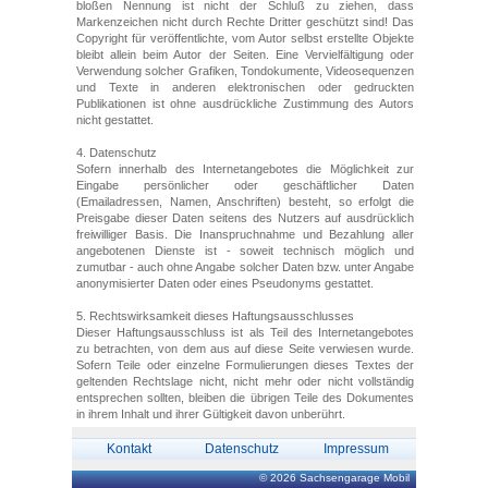
bloßen Nennung ist nicht der Schluß zu ziehen, dass
Markenzeichen nicht durch Rechte Dritter geschützt sind! Das
Copyright für veröffentlichte, vom Autor selbst erstellte Objekte
bleibt allein beim Autor der Seiten. Eine Vervielfältigung oder
Verwendung solcher Grafiken, Tondokumente, Videosequenzen
und Texte in anderen elektronischen oder gedruckten
Publikationen ist ohne ausdrückliche Zustimmung des Autors
nicht gestattet.
4. Datenschutz
Sofern innerhalb des Internetangebotes die Möglichkeit zur
Eingabe persönlicher oder geschäftlicher Daten
(Emailadressen, Namen, Anschriften) besteht, so erfolgt die
Preisgabe dieser Daten seitens des Nutzers auf ausdrücklich
freiwilliger Basis. Die Inanspruchnahme und Bezahlung aller
angebotenen Dienste ist - soweit technisch möglich und
zumutbar - auch ohne Angabe solcher Daten bzw. unter Angabe
anonymisierter Daten oder eines Pseudonyms gestattet.
5. Rechtswirksamkeit dieses Haftungsausschlusses
Dieser Haftungsausschluss ist als Teil des Internetangebotes
zu betrachten, von dem aus auf diese Seite verwiesen wurde.
Sofern Teile oder einzelne Formulierungen dieses Textes der
geltenden Rechtslage nicht, nicht mehr oder nicht vollständig
entsprechen sollten, bleiben die übrigen Teile des Dokumentes
in ihrem Inhalt und ihrer Gültigkeit davon unberührt.
Kontakt
Datenschutz
Impressum
© 2026 Sachsengarage Mobil