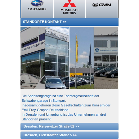
STANDORTE KONTAKT
>>
Die Sachsengarage ist eine Tochtergesellschaft der
Schwabengarage in Stuttgart.
Insgesamt gehören diese Gesellschaften zum Konzern der
Emil Frey Gruppe Deutschland.
In Dresden und Umgebung ist das Unternehmen an drei
Standorten präsent:
Dresden, Reisewitzer Straße 82 >>
Dresden, Liebstädter Straße 5 >>